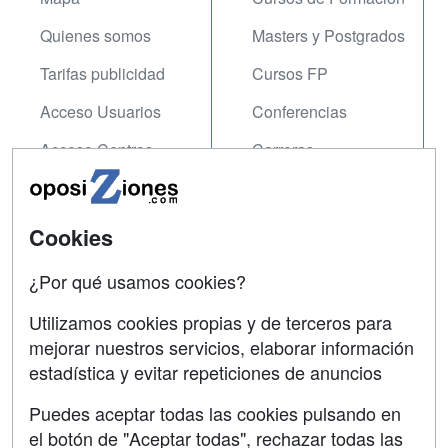
Quienes somos
Masters y Postgrados
Tarifas publicidad
Cursos FP
Acceso Usuarios
Conferencias
Acceso Centros
Carreras
Universitarias
SÍGUENOS EN:
Contactar
Cookies
Confidencialidad
¿Por qué usamos cookies?
Aviso legal
Utilizamos cookies propias y de terceros para
mejorar nuestros servicios, elaborar información
Copyleft
estadística y evitar repeticiones de anuncios
Puedes aceptar todas las cookies pulsando en
el botón de "Aceptar todas", rechazar todas las