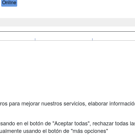
Online
a
Cursos de
Contactar
Formación
enes somos
Confidenciali
Masters y
fas publicidad
Aviso legal
Postgrados
so Usuarios
Copyleft
Cursos FP
so Centros
Conferencias
ros para mejorar nuestros servicios, elaborar información
Carreras
Universitarias
sando en el botón de "Aceptar todas", rechazar todas la
nualmente usando el botón de "más opciones"