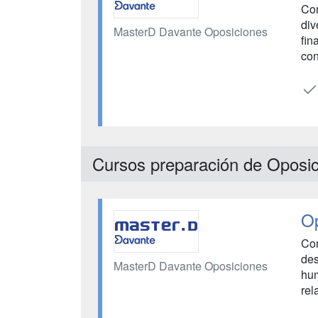
Con
div
MasterD Davante Oposiciones
fin
con
Cursos preparación de Oposi
Op
Con
des
MasterD Davante Oposiciones
hum
rel