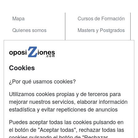
Mapa
Cursos de Formación
Quienes somos
Masters y Postgrados
Tarifas publicidad
Cursos FP
Acceso Usuarios
Conferencias
Acceso Centros
Carreras
Cookies
Universitarias
¿Por qué usamos cookies?
SÍGUENOS EN:
Contactar
Utilizamos cookies propias y de terceros para
mejorar nuestros servicios, elaborar información
Confidencialidad
estadística y evitar repeticiones de anuncios
Aviso legal
Puedes aceptar todas las cookies pulsando en
Copyleft
el botón de "Aceptar todas", rechazar todas las
cookies pulsando el botón de "Rechazar