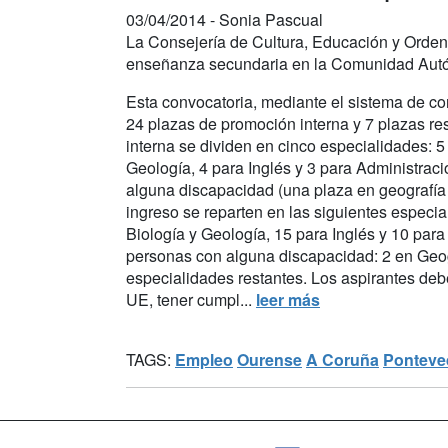
03/04/2014 -
Sonia Pascual
La Consejería de Cultura, Educación y Ordena
enseñanza secundaria en la Comunidad Autó
Esta convocatoria, mediante el sistema de con
24 plazas de promoción interna y 7 plazas r
interna se dividen en cinco especialidades: 5
Geología, 4 para Inglés y 3 para Administrac
alguna discapacidad (una plaza en geografía e
ingreso se reparten en las siguientes especia
Biología y Geología, 15 para Inglés y 10 par
personas con alguna discapacidad: 2 en Geog
especialidades restantes. Los aspirantes deb
UE, tener cumpl...
leer más
TAGS:
Empleo
Ourense
A Coruña
Ponteve