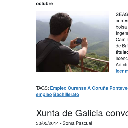
octubre
SEAGA
corre
bolsa 
Ingen
Camin
de Bri
titul
licenc
Admini
leer 
TAGS:
Empleo
Ourense
A Coruña
Ponteve
empleo
Bachillerato
Xunta de Galicia conv
30/05/2014 -
Sonia Pascual