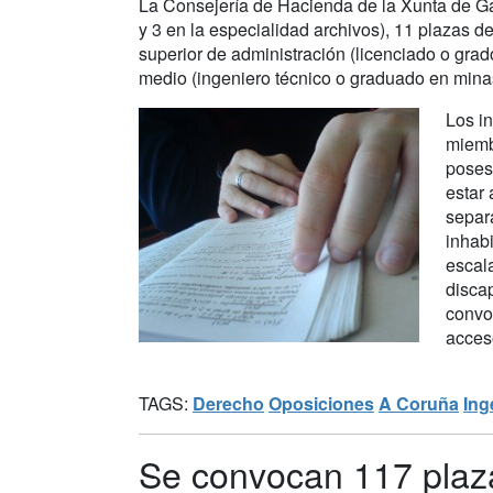
La Consejería de Hacienda de la Xunta de Gal
y 3 en la especialidad archivos), 11 plazas d
superior de administración (licenciado o grad
medio (ingeniero técnico o graduado en minas
Los i
miemb
poses
estar 
separa
inhabi
escal
disca
convo
acceso
TAGS:
Derecho
Oposiciones
A Coruña
Ing
Se convocan 117 plaz