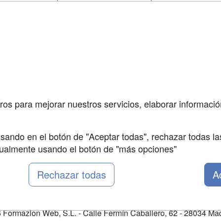
a
Cursos de
Contactar
Formación
enes somos
Confidenciali
Masters y
fas publicidad
Aviso legal
Postgrados
so Usuarios
Copyleft
Cursos FP
so Centros
Conferencias
ros para mejorar nuestros servicios, elaborar información
Carreras
Universitarias
sando en el botón de "Aceptar todas", rechazar todas la
nualmente usando el botón de "más opciones"
Rechazar todas
A
Formazion Web, S.L. - Calle Fermín Caballero, 62 - 28034 Mad