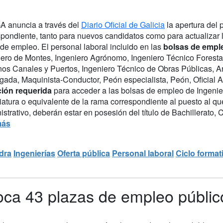
 anuncia a través del
Diario Oficial de Galicia
la apertura del
spondiente, tanto para nuevos candidatos como para actualizar l
de empleo. El personal laboral incluido en las
bolsas de empl
iero de Montes, Ingeniero Agrónomo, Ingeniero Técnico Forestal
os Canales y Puertos, Ingeniero Técnico de Obras Públicas, Arq
gada, Maquinista-Conductor, Peón especialista, Peón, Oficial Ad
ación requerida
para acceder a las bolsas de empleo de Ingeniero
iatura o equivalente de la rama correspondiente al puesto al qu
strativo, deberán estar en posesión del título de Bachillerato, 
más
dra
Ingenierías
Oferta pública
Personal laboral
Ciclo format
oca 43 plazas de empleo públic