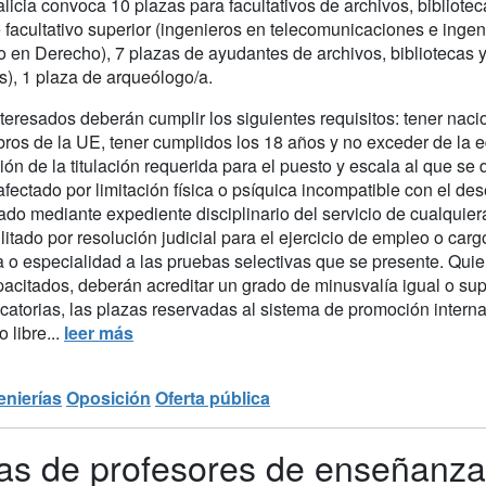
icia convoca 10 plazas para facultativos de archivos, bibliotec
e facultativo superior (ingenieros en telecomunicaciones e inge
o en Derecho), 7 plazas de ayudantes de archivos, bibliotecas y
), 1 plaza de arqueólogo/a.
nteresados deberán cumplir los siguientes requisitos: tener nac
ros de la UE, tener cumplidos los 18 años y no exceder de la e
ión de la titulación requerida para el puesto y escala al que s
afectado por limitación física o psíquica incompatible con el 
do mediante expediente disciplinario del servicio de cualquier
litado por resolución judicial para el ejercicio de empleo o car
a o especialidad a las pruebas selectivas que se presente. Qui
pacitados, deberán acreditar un grado de minusvalía igual o sup
catorias, las plazas reservadas al sistema de promoción intern
 libre...
leer más
enierías
Oposición
Oferta pública
as de profesores de enseñanza 