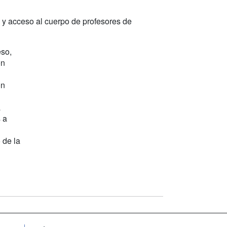
o y acceso al cuerpo de profesores de
eso,
ón
on
a
 a
 de la