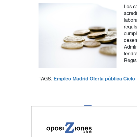
Los c
acredi
labora
requis
cumpl
desem
Admini
tendr
Regist
TAGS:
Empleo
Madrid
Oferta pública
Ciclo
Map
Qui
Tari