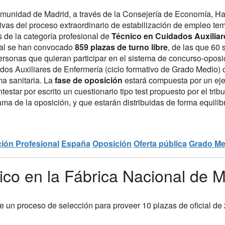
munidad de Madrid, a través de la Consejería de Economía, H
ivas del proceso extraordinario de estabilización de empleo tem
 de la categoría profesional de
Técnico en Cuidados Auxiliar
tal se han convocado
859 plazas de turno libre
, de las que 60
rsonas que quieran participar en el sistema de concurso-oposic
dos Auxiliares de Enfermería (ciclo formativo de Grado Medio)
ma sanitaria. La
fase de oposición
estará compuesta por un ejerc
testar por escrito un cuestionario tipo test propuesto por el tr
ma de la oposición, y que estarán distribuidas de forma equilibr
ión Profesional
España
Oposición
Oferta pública
Grado Me
ico en la Fábrica Nacional de
un proceso de selección para proveer 10 plazas de oficial de 