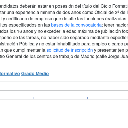
andidatos deberán estar en posesión del título del Ciclo Format
tar una experiencia mínima de dos años como Oficial de 2ª de Im
l y certificado de empresa que detalle las funciones realizadas
itos especificados en las
bases de la convocatoria
: tener nacio
idos los 16 años y no exceder la edad máxima de jubilación for
peño de las tareas, no haber sido separado mediante expediente
stración Pública y no estar inhabilitado para empleo o cargo pú
án que cumplimentar la
solicitud de inscripción
y presentar (en p
ro General de los centros de trabajo de Madrid (calle Jorge Ju
 formativo
Grado Medio
a
Cursos de
Contactar
Formación
enes somos
Confidenciali
Masters y
fas publicidad
Aviso legal
Postgrados