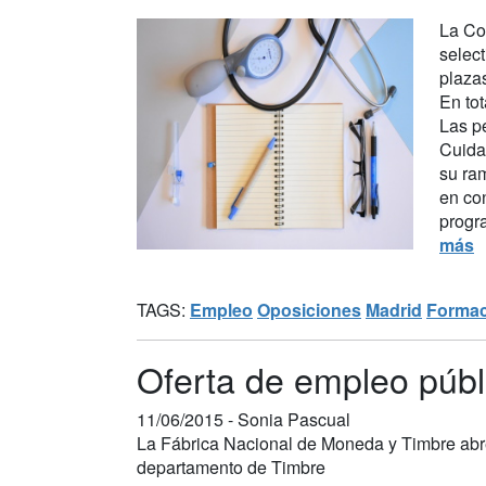
La Co
select
plazas
En to
Las pe
Cuida
su ra
en con
progra
más
TAGS:
Empleo
Oposiciones
Madrid
Formac
Oferta de empleo públ
11/06/2015 -
Sonia Pascual
La Fábrica Nacional de Moneda y Timbre abre 
departamento de Timbre