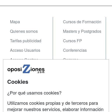
Mapa
Cursos de Formación
Quienes somos
Masters y Postgrados
Tarifas publicidad
Cursos FP
Acceso Usuarios
Conferencias
Acceso Centros
Carreras
Universitarias
SÍGUENOS EN:
Contactar
Cookies
Confidencialidad
¿Por qué usamos cookies?
Aviso legal
Utilizamos cookies propias y de terceros para
mejorar nuestros servicios, elaborar información
Copyleft