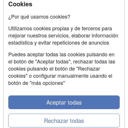
Acceso Centros
Carreras
Cookies
Universitarias
¿Por qué usamos cookies?
SÍGUENOS EN:
Contactar
Utilizamos cookies propias y de terceros para
mejorar nuestros servicios, elaborar información
Confidencialidad
estadística y evitar repeticiones de anuncios
Aviso legal
Puedes aceptar todas las cookies pulsando en
Copyleft
el botón de "Aceptar todas", rechazar todas las
cookies pulsando el botón de "Rechazar
cookies" o configurar manualmente usando el
botón de "más opciones"
Grupo formazion:
Aceptar todas
Rechazar todas