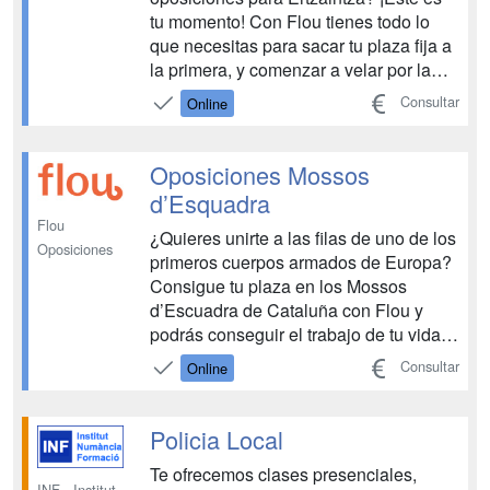
tu momento! Con Flou tienes todo lo
que necesitas para sacar tu plaza fija a
la primera, y comenzar a velar por la
seguridad de la sociedad del País
Consultar
Online
Vasco. Disfruta del trabajo de tu vida,
de por vida....
Oposiciones Mossos
d’Esquadra
Flou
¿Quieres unirte a las filas de uno de los
Oposiciones
primeros cuerpos armados de Europa?
Consigue tu plaza en los Mossos
d’Escuadra de Cataluña con Flou y
podrás conseguir el trabajo de tu vida.
Con compromiso, valentía y dedicación,
Consultar
Online
nada podrá pararte. Y con Flou
tampoco. ...
Policia Local
Te ofrecemos clases presenciales,
INF - Institut