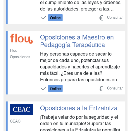
el cumplimiento de las leyes y órdenes
de las autoridades, proteger a las
personas y bienes en situación de
Consultar
Online
peligro, y vigilar edificios e
instalaciones públicas. Tendrás a tu
disposición todos los medios
Oposiciones a Maestro en
necesarios para aprobar las o...
Pedagogía Terapéutica
Flou
Hay personas capaces de sacar lo
Oposiciones
mejor de cada uno, potenciar sus
capacidades y hacerles el aprendizaje
más fácil. ¿Eres una de ellas?
Entonces prepara las oposiciones en
Pedagogía Terapéutica y consigue el
Consultar
Online
trabajo de tus sueños, ¡y de por vida!...
Oposiciones a la Ertzaintza
¡Trabaja velando por la seguridad y el
CEAC
orden en tu municipio! Superar las
oposiciones a la Ertzaintza te permitirá