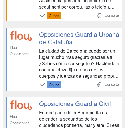
Assistència personal al centre, o bé
seguiment per correu, fax o telèfon,
durant tot el període de formació,
Consultar
Girona
resolent tots els dubtes que puguin
sorgir. • Cada unitat didàctica disposa d
´autoavaluacions que permeten segu...
Oposiciones Guardia Urbana
de Cataluña
Flou
La ciudad de Barcelona puede ser un
Oposiciones
lugar mucho más seguro gracias a ti.
¿Sabes cómo conseguirlo? Haciéndote
con una plaza fija en uno de los
cuerpos y fuerzas de seguridad propios
de Cataluña. Prepara tus oposiciones a
Consultar
Online
Guardia Urbana y, antes de lo que
piensas, estarás en primera línea....
Oposiciones Guardia Civil
Formar parte de la Benemérita es
Flou
defender la seguridad de los
Oposiciones
ciudadanos por tierra, mar y aire. Si esa