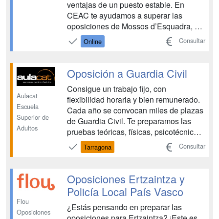
ventajas de un puesto estable. En
CEAC te ayudamos a superar las
oposiciones de Mossos d’Esquadra, de
la mano de un equipo de docentes
Consultar
Online
expertos. ¡Descubre nuestra novedosa
metodología!...
Oposición a Guardia Civil
Consigue un trabajo fijo, con
Aulacat
flexibilidad horaria y bien remunerado.
Escuela
Cada año se convocan miles de plazas
Superior de
de Guardia Civil. Te preparamos las
Adultos
pruebas teóricas, físicas, psicotécnicas
y la entrevista personal. Con simulacros
Consultar
Tarragona
de exámenes reales de otras
convocatorias. Para ayudarte a
conseguir tu objetivo ponemos a tu
Oposiciones Ertzaintza y
disposición un equipo de profes...
Policía Local País Vasco
Flou
¿Estás pensando en preparar las
Oposiciones
oposiciones para Ertzaintza? ¡Este es