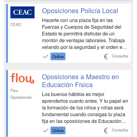
Oposiciones Policía Local
Hacerte con una plaza fija en las
CEAC
Fuerzas y Cuerpos de Seguridad del
Estado te permitirá disfrutar de un
montón de ventajas laborales. Trabaja
velando por la seguridad y el orden en
una institución centenaria mientras
Consultar
Online
disfrutas de un trabajo bien remunerado
para toda la vida. ¡Prepara las
oposiciones de Policía Local con CEAC
Oposiciones a Maestro en
Oposiciones!...
Educación Física
Flou
Los buenos hábitos es mejor
Oposiciones
aprenderlos cuanto antes. Y tu papel en
la formación de los niños y niñas será
fundamental cuando consigas tu plaza
fija en las oposiciones de Educación
Física. Hazlo con Flou y deja que la
Consultar
Online
preparación fluya. Ya sabes, mens sana