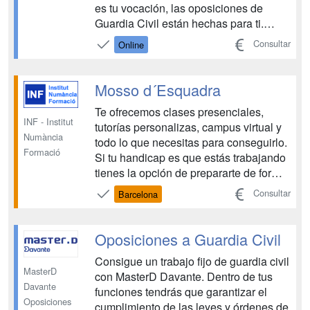
es tu vocación, las oposiciones de
Guardia Civil están hechas para ti.
Prepáralas con Flou y consigue una
Consultar
Online
plaza fija en el trabajo que siempre
soñaste. ...
Mosso d´Esquadra
Te ofrecemos clases presenciales,
INF - Institut
tutorías personalizas, campus virtual y
Numància
todo lo que necesitas para conseguirlo.
Formació
Si tu handicap es que estás trabajando
tienes la opción de prepararte de forma
semi-presencial u online. Institut
Consultar
Barcelona
Numància Formació te ofrece la mejor
preparación para que consigas tu
objetivo, SER MOSSO D’ESQUADRA.
Oposiciones a Guardia Civil
Para ello, dis...
Consigue un trabajo fijo de guardia civil
MasterD
con MasterD Davante. Dentro de tus
Davante
funciones tendrás que garantizar el
Oposiciones
cumplimiento de las leyes y órdenes de