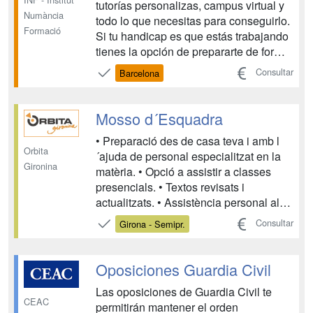
tutorías personalizas, campus virtual y
Numància
todo lo que necesitas para conseguirlo.
Formació
Si tu handicap es que estás trabajando
tienes la opción de prepararte de forma
semi-presencial u online. Institut
Consultar
Barcelona
Numància Formació te ofrece la mejor
preparación para que consigas tu
objetivo, SER POLICIA LOCAL. Para
Mosso d´Esquadra
ello, dispon...
• Preparació des de casa teva i amb l
Orbita
´ajuda de personal especialitzat en la
Gironina
matèria. • Opció a assistir a classes
presencials. • Textos revisats i
actualitzats. • Assistència personal al
centre, o bé seguiment per correu, fax o
Consultar
Girona - Semipr.
telèfon, durant tot el període de
formació, resolent tots els dubtes que
puguin sorgir. • Cada unitat didàcti...
Oposiciones Guardia Civil
Las oposiciones de Guardia Civil te
CEAC
permitirán mantener el orden