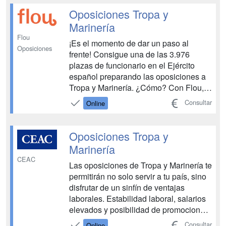
´autoavaluacions que permeten segu...
Oposiciones Tropa y
Marinería
Flou
¡Es el momento de dar un paso al
Oposiciones
frente! Consigue una de las 3.976
plazas de funcionario en el Ejército
español preparando las oposiciones a
Tropa y Marinería. ¿Cómo? Con Flou,
de la mano de expertos en oposiciones
Consultar
Online
y con un plan diseñado para ti....
Oposiciones Tropa y
Marinería
CEAC
Las oposiciones de Tropa y Marinería te
permitirán no solo servir a tu país, sino
disfrutar de un sinfín de ventajas
laborales. Estabilidad laboral, salarios
elevados y posibilidad de promocionar
en el cuerpo son solo algunas de las
Consultar
Online