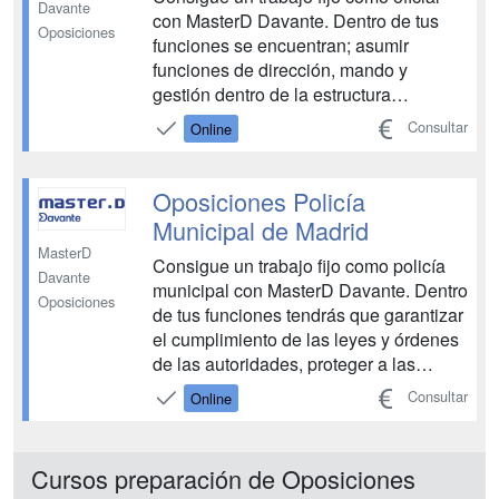
Davante
con MasterD Davante. Dentro de tus
Oposiciones
funciones se encuentran; asumir
funciones de dirección, mando y
gestión dentro de la estructura
operativa, participando en el
Consultar
Online
planeamiento y control de operaciones
militares, así como en tareas técnicas,
logísticas, administrativas y formativas.
Oposiciones Policía
Tendrás a tu disposición todos...
Municipal de Madrid
MasterD
Consigue un trabajo fijo como policía
Davante
municipal con MasterD Davante. Dentro
Oposiciones
de tus funciones tendrás que garantizar
el cumplimiento de las leyes y órdenes
de las autoridades, proteger a las
personas y bienes en situación de
Consultar
Online
peligro, y vigilar edificios e
instalaciones públicas. Tendrás a tu
disposición todos los medios
Cursos preparación de Oposiciones
necesarios para aprobar las ...