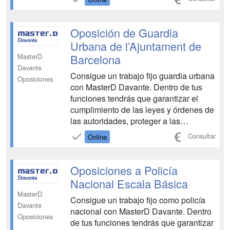
muchas mejoras que notarás una vez
consigas tu plaza en el cuerpo. Confía
en CEAC para preparar las oposiciones
Oposición de Guardia
y ...
Urbana de l’Ajuntament de
Barcelona
MasterD
Davante
Consigue un trabajo fijo guardia urbana
Oposiciones
con MasterD Davante. Dentro de tus
funciones tendrás que garantizar el
cumplimiento de las leyes y órdenes de
las autoridades, proteger a las
personas y bienes en situación de
Consultar
Online
peligro, y vigilar edificios e
instalaciones públicas Tendrás a tu
disposición todos los medios
Oposiciones a Policía
necesarios para aprobar las oposicion...
Nacional Escala Básica
MasterD
Consigue un trabajo fijo como policía
Davante
nacional con MasterD Davante. Dentro
Oposiciones
de tus funciones tendrás que garantizar