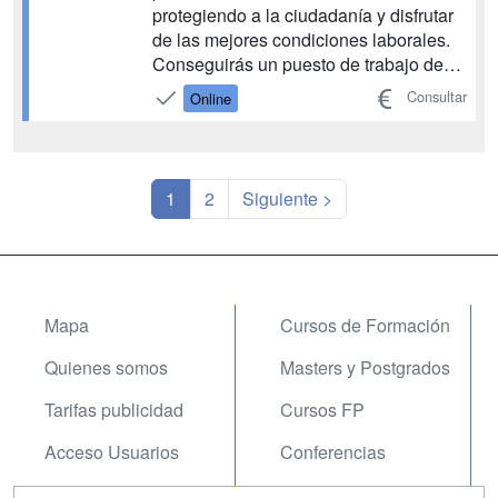
protegiendo a la ciudadanía y disfrutar
de las mejores condiciones laborales.
Conseguirás un puesto de trabajo de
por vida, salarios atractivos y horarios
Consultar
Online
flexibles. ¡Conviértete en funcionario de
la Benemérita con la preparación del
Método Avanza de CEAC
Oposiciones!...
1
2
Siguiente >
Mapa
Cursos de Formación
Quienes somos
Masters y Postgrados
Tarifas publicidad
Cursos FP
Acceso Usuarios
Conferencias
Acceso Centros
Carreras