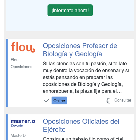
¡Infórmate ahora!
Oposiciones Profesor de
Biología y Geología
Flou
Si las ciencias son tu pasión, si te late
Oposiciones
muy dentro la vocación de enseñar y si
estás pensando en preparar las
oposiciones de Biología y Geología,
enhorabuena, la plaza fija para el
trabajo de tu vida te está esperando.
Consultar
Online
Hazlo con Flou, a tu aire, y estarás
mucho más cerca del éxito....
Oposiciones Oficiales del
Ejército
MasterD
Consigue un trabajo fijo como oficial