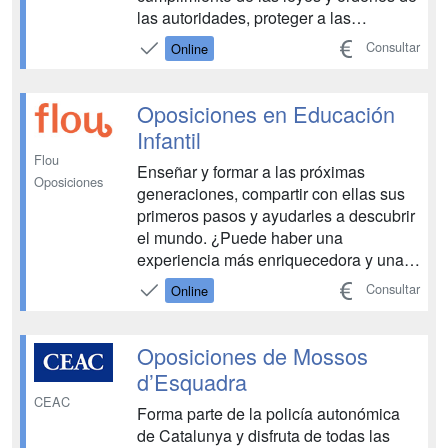
las autoridades, proteger a las
personas y bienes en situación de
Consultar
Online
peligro, y vigilar edificios e
instalaciones públicas Tendrás a tu
disposición todos los medios
Oposiciones en Educación
necesarios para aprobar las oposici...
Infantil
Flou
Enseñar y formar a las próximas
Oposiciones
generaciones, compartir con ellas sus
primeros pasos y ayudarles a descubrir
el mundo. ¿Puede haber una
experiencia más enriquecedora y una
profesión más gratificante? Lánzate a
Consultar
Online
por la plaza fija de maestro preparando
las oposiciones de Educación Infantil y
consigue el trabajo de tu vida....
Oposiciones de Mossos
d’Esquadra
CEAC
Forma parte de la policía autonómica
de Catalunya y disfruta de todas las