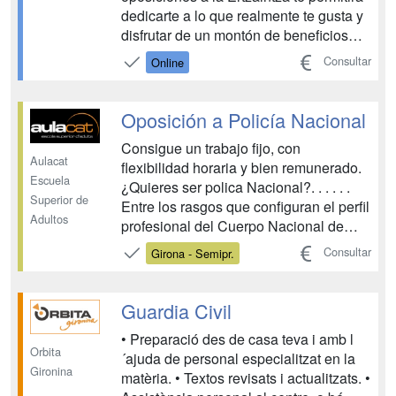
dedicarte a lo que realmente te gusta y
disfrutar de un montón de beneficios
laborales. Nuestro Método Avanza te
Consultar
Online
ayudará a obtener los mejores
resultados en el proceso selectivo....
Oposición a Policía Nacional
Consigue un trabajo fijo, con
Aulacat
flexibilidad horaria y bien remunerado.
Escuela
¿Quieres ser polica Nacional?. . . . . .
Superior de
Entre los rasgos que configuran el perfil
Adultos
profesional del Cuerpo Nacional de
Policía el que mejor lo define frente a
Consultar
Girona - Semipr.
los otros cuerpos de seguridad
españoles, es el de su carácter
nítidamente urbano. La misión de la
Guardia Civil
Policía Nacional es...
• Preparació des de casa teva i amb l
Orbita
´ajuda de personal especialitzat en la
Gironina
matèria. • Textos revisats i actualitzats. •