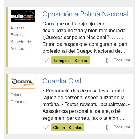
in corpore sano....
Oposición a Policía Nacional
Consigue un trabajo fijo, con
Aulacat
flexibilidad horaria y bien remunerado.
Escuela
¿Quieres ser polica Nacional?. . . . . .
Superior de
Entre los rasgos que configuran el perfil
Adultos
profesional del Cuerpo Nacional de
Policía el que mejor lo define frente a
Consultar
Tarragona - Semipr.
los otros cuerpos de seguridad
españoles, es el de su carácter
nítidamente urbano. La misión de la
Guardia Civil
Policía Nacional es...
• Preparació des de casa teva i amb l
Orbita
´ajuda de personal especialitzat en la
Gironina
matèria. • Textos revisats i actualitzats. •
Assistència personal al centre, o bé
seguiment per correu, fax o telèfon,
durant tot el període de formació,
Consultar
Girona - Semipr.
resolent tots els dubtes que puguin
sorgir. • Cada unitat didàctica disposa d