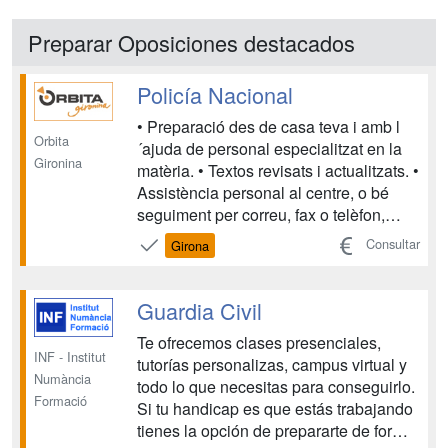
Preparar Oposiciones destacados
Policía Nacional
• Preparació des de casa teva i amb l
Orbita
´ajuda de personal especialitzat en la
Gironina
matèria. • Textos revisats i actualitzats. •
Assistència personal al centre, o bé
seguiment per correu, fax o telèfon,
durant tot el període de formació,
Consultar
Girona
resolent tots els dubtes que puguin
sorgir. • Cada unitat didàctica disposa d
´autoavaluacions que permeten segu...
Guardia Civil
Te ofrecemos clases presenciales,
INF - Institut
tutorías personalizas, campus virtual y
Numància
todo lo que necesitas para conseguirlo.
Formació
Si tu handicap es que estás trabajando
tienes la opción de prepararte de forma