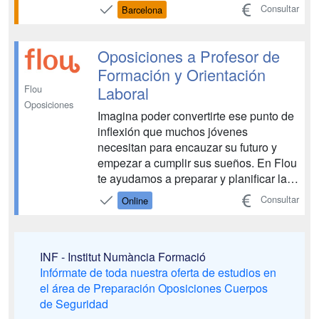
semi-presencial u online. Institut
Consultar
Barcelona
Numància Formació te ofrece la mejor
preparación para que consigas tu
objetivo, SER GUARDIA CIVIL. Para
Oposiciones a Profesor de
ello, dispon...
Formación y Orientación
Laboral
Flou
Oposiciones
Imagina poder convertirte ese punto de
inflexión que muchos jóvenes
necesitan para encauzar su futuro y
empezar a cumplir sus sueños. En Flou
te ayudamos a preparar y planificar las
oposiciones de Formación y
Consultar
Online
Orientación Laboral a tu ritmo para que
tú también puedas cumplir los tuyos....
INF - Institut Numància Formació
Infórmate de toda nuestra oferta de estudios en
el área de Preparación Oposiciones Cuerpos
de Seguridad