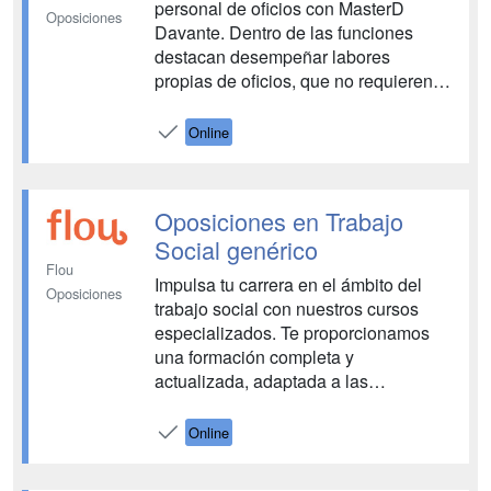
personal de oficios con MasterD
Oposiciones
Davante. Dentro de las funciones
destacan desempeñar labores
propias de oficios, que no requieren
de especialización, y bajo la
supervisión de un responsable.
Online
Tendrás a tu disposición todos los
medios necesarios para aprobar las
oposiciones de oficios. Tutores y
Oposiciones en Trabajo
entrenadores personales,...
Social genérico
Flou
Impulsa tu carrera en el ámbito del
Oposiciones
trabajo social con nuestros cursos
especializados. Te proporcionamos
una formación completa y
actualizada, adaptada a las
necesidades del mercado laboral
actual. Prepárate con nosotros y
Online
marca la diferencia....