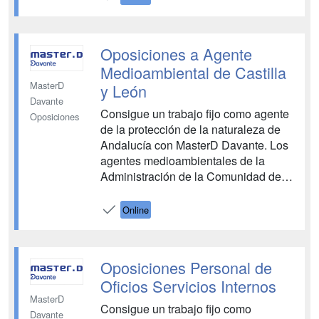
ambiental, forestal, cinegética, pesca,
de espacios protegidos,
biodiversidad, vías pecuari...
Oposiciones a Agente
Medioambiental de Castilla
MasterD
y León
Davante
Consigue un trabajo fijo como agente
Oposiciones
de la protección de la naturaleza de
Andalucía con MasterD Davante. Los
agentes medioambientales de la
Administración de la Comunidad de
Castilla y León ejercerán funciones
como el control de la caza y pesca,
Online
realización de censos e inventarios
de fauna y flora, anillamiento y
marcaje de especies, participación ...
Oposiciones Personal de
Oficios Servicios Internos
MasterD
Consigue un trabajo fijo como
Davante