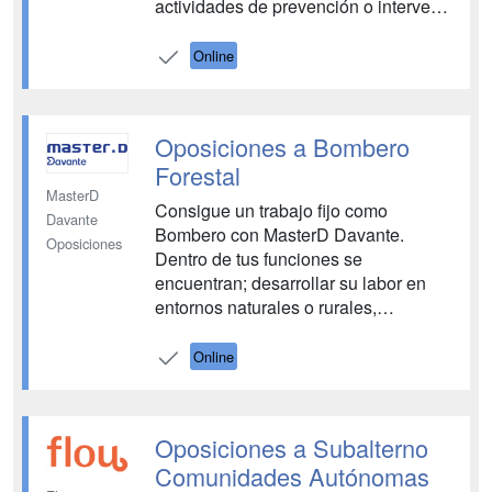
actividades de prevención o intervenir
en operaciones de protección civil.
Tendrás a tu disposición todos los
Online
medios necesarios para aprobar las
oposiciones de bombero. Tutores y
entrenadores personales,
Oposiciones a Bombero
profesores...
Forestal
MasterD
Consigue un trabajo fijo como
Davante
Bombero con MasterD Davante.
Oposiciones
Dentro de tus funciones se
encuentran; desarrollar su labor en
entornos naturales o rurales,
enfocándose en la prevención,
vigilancia y detección de incendios
Online
forestales. También participa en el
mantenimiento de infraestructuras de
prevención y extinción, realiza tareas
Oposiciones a Subalterno
de información y sen...
Comunidades Autónomas