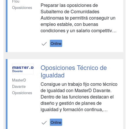
Flou
Preparar las oposiciones de
Oposiciones
Subalterno de Comunidades
Autónomas te permitirá conseguir un
empleo estable, con buenas
condiciones y un salario competitivo.
Eso sí, para lograr el éxito vas a
necesitar preparar las pruebas y
Online
exámenes a conciencia. En Flou
somos conscientes de ello y te
ofrecemos un método de estudio
Oposiciones Técnico de
propio pensado para que puedas
Igualdad
con...
MasterD
Consigue un trabajo fijo como técnico
Davante
de igualdad con MasterD Davante.
Oposiciones
Dentro de las funciones destacan el
diseño y gestión de planes de
igualdad y formación continua,
prevención de la discriminación,
desarrollo de campañas de
Online
sensibilización, promoción del