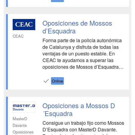
este curso tendrás acceso al curso de
competencias 360º para opositores
donde se incluirán contenidos...
Oposiciones de Mossos
d’Esquadra
CEAC
Forma parte de la policía autonómica
de Catalunya y disfruta de todas las
ventajas de un puesto estable. En
CEAC te ayudamos a superar las
oposiciones de Mossos d’Esquadra,
de la mano de un equipo de docentes
expertos. ¡Descubre nuestra
Online
novedosa metodología!...
Oposiciones a Mossos D
´Esquadra
MasterD
Consigue un trabajo fijo como Mossos
Davante
D’Esquadra con MasterD Davante.
Oposiciones