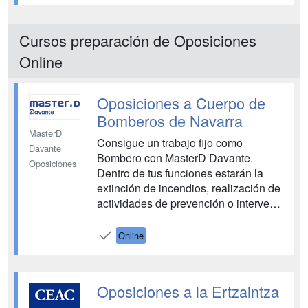
empoderamiento femenino y
elaboración de informes para
Cursos preparación de Oposiciones
garantizar la igualdad en la administ...
Online
Oposiciones a Cuerpo de
Bomberos de Navarra
MasterD
Consigue un trabajo fijo como
Davante
Bombero con MasterD Davante.
Oposiciones
Dentro de tus funciones estarán la
extinción de incendios, realización de
actividades de prevención o intervenir
en operaciones de protección civil.
Tendrás a tu disposición todos los
Online
medios necesarios para aprobar las
oposiciones de bombero. Tutores y
entrenadores personales,
Oposiciones a la Ertzaintza
profesores...