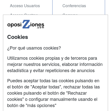
Acceso Usuarios
Conferencias
Acceso Centros
Carreras
Universitarias
SÍGUENOS EN:
Contactar
Cookies
Confidencialidad
¿Por qué usamos cookies?
Aviso legal
Utilizamos cookies propias y de terceros para
mejorar nuestros servicios, elaborar información
Copyleft
estadística y evitar repeticiones de anuncios
Puedes aceptar todas las cookies pulsando en
el botón de "Aceptar todas", rechazar todas las
Grupo formazion:
cookies pulsando el botón de "Rechazar
cookies" o configurar manualmente usando el
botón de "más opciones"