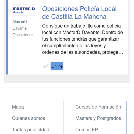
Oposiciones Policía Local
de Castilla La Mancha
MasterD
Consigue un trabajo fijo como policía
Davante
local con MasterD Davante. Dentro de
Oposiciones
tus funciones tendrás que garantizar
el cumplimiento de las leyes y
órdenes de las autoridades, proteger
a las personas y bienes en situación
de peligro, y vigilar edificios e
Online
instalaciones públicas. Tendrás a tu
disposición todos los medios
necesarios para aprobar las opos...
Mapa
Cursos de Formación
Quienes somos
Masters y Postgrados
Tarifas publicidad
Cursos FP