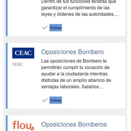
Dentro de tus funciones tendrás que
garantizar el cumplimiento de las
leyes y órdenes de las autoridades,
proteger a las personas y bienes en
situación de peligro, y vigilar edificios
Online
e instalaciones públicas Tendrás a tu
disposición todos los medios
necesarios para aprobar las o...
Oposiciones Bombero
Las oposiciones de Bombero te
CEAC
permitirán cumplir tu vocación de
ayudar a la ciudadanía mientras
disfrutas de un amplio abanico de
ventajas laborales. Salarios
atractivos, estabilidad en el puesto de
trabajo, y días de vacaciones y
Online
asuntos propios son algunos de los
aspectos más positivos de hacerte
con una plaza en este cuerpo. Confía
Oposiciones Bomberos
en la prep...