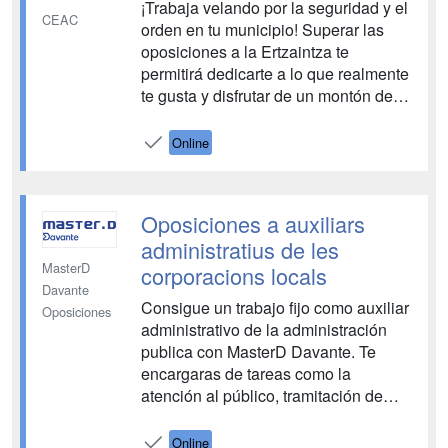
¡Trabaja velando por la seguridad y el
CEAC
orden en tu municipio! Superar las
oposiciones a la Ertzaintza te
permitirá dedicarte a lo que realmente
te gusta y disfrutar de un montón de
beneficios laborales. Nuestro Método
Avanza te ayudará a obtener los
Online
mejores resultados en el proceso
selectivo....
Oposiciones a auxiliars
administratius de les
MasterD
corporacions locals
Davante
Consigue un trabajo fijo como auxiliar
Oposiciones
administrativo de la administración
publica con MasterD Davante. Te
encargaras de tareas como la
atención al público, tramitación de
expedientes o tareas administrativas
elementales entre otras. Además con
Online