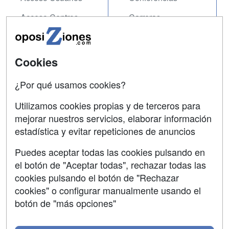
Acceso Centros
Carreras
Universitarias
SÍGUENOS EN:
Contactar
Cookies
Confidencialidad
¿Por qué usamos cookies?
Aviso legal
Utilizamos cookies propias y de terceros para
mejorar nuestros servicios, elaborar información
Copyleft
estadística y evitar repeticiones de anuncios
Puedes aceptar todas las cookies pulsando en
el botón de "Aceptar todas", rechazar todas las
Grupo formazion:
cookies pulsando el botón de "Rechazar
cookies" o configurar manualmente usando el
botón de "más opciones"