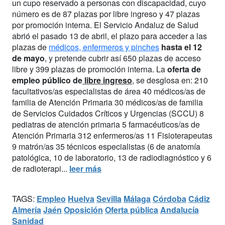
un cupo reservado a personas con discapacidad, cuyo
número es de 87 plazas por libre ingreso y 47 plazas
por promoción interna. El Servicio Andaluz de Salud
abrió el pasado 13 de abril, el plazo para acceder a las
plazas de
médicos, enfermeros y pinches
hasta el 12
de mayo
, y pretende cubrir así 650 plazas de acceso
libre y 399 plazas de promoción interna. La
oferta de
empleo público de
libre ingreso
, se desglosa en: 210
facultativos/as especialistas de área 40 médicos/as de
familia de Atención Primaria 30 médicos/as de familia
de Servicios Cuidados Críticos y Urgencias (SCCU) 8
pediatras de atención primaria 5 farmacéuticos/as de
Atención Primaria 312 enfermeros/as 11 Fisioterapeutas
9 matrón/as 35 técnicos especialistas (6 de anatomía
patológica, 10 de laboratorio, 13 de radiodiagnóstico y 6
de radioterapi...
leer más
TAGS:
Empleo
Huelva
Sevilla
Málaga
Córdoba
Cádiz
Almería
Jaén
Oposición
Oferta pública
Andalucía
Sanidad