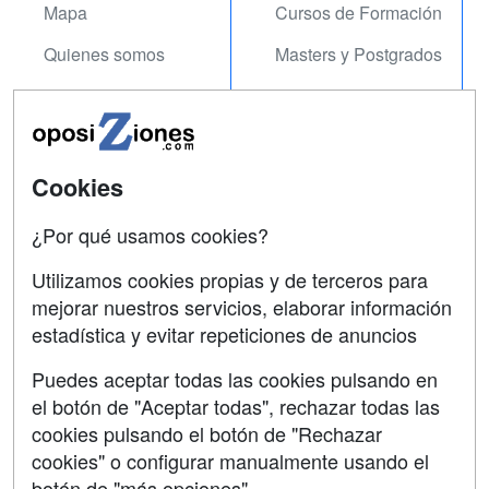
Mapa
Cursos de Formación
Quienes somos
Masters y Postgrados
Tarifas publicidad
Cursos FP
Acceso Usuarios
Conferencias
Acceso Centros
Carreras
Cookies
Universitarias
¿Por qué usamos cookies?
SÍGUENOS EN:
Contactar
Utilizamos cookies propias y de terceros para
mejorar nuestros servicios, elaborar información
Confidencialidad
estadística y evitar repeticiones de anuncios
Aviso legal
Puedes aceptar todas las cookies pulsando en
Copyleft
el botón de "Aceptar todas", rechazar todas las
cookies pulsando el botón de "Rechazar
cookies" o configurar manualmente usando el
botón de "más opciones"