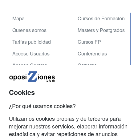
Mapa
Cursos de Formación
Quienes somos
Masters y Postgrados
Tarifas publicidad
Cursos FP
Acceso Usuarios
Conferencias
Acceso Centros
Carreras
Universitarias
SÍGUENOS EN:
Contactar
Cookies
Confidencialidad
¿Por qué usamos cookies?
Aviso legal
Utilizamos cookies propias y de terceros para
mejorar nuestros servicios, elaborar información
Copyleft
estadística y evitar repeticiones de anuncios