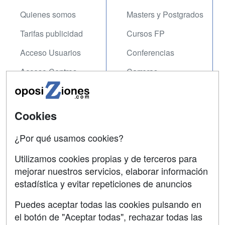
Quienes somos
Masters y Postgrados
Tarifas publicidad
Cursos FP
Acceso Usuarios
Conferencias
Acceso Centros
Carreras
Universitarias
SÍGUENOS EN:
Contactar
Cookies
Confidencialidad
¿Por qué usamos cookies?
Aviso legal
Utilizamos cookies propias y de terceros para
mejorar nuestros servicios, elaborar información
Copyleft
estadística y evitar repeticiones de anuncios
Puedes aceptar todas las cookies pulsando en
el botón de "Aceptar todas", rechazar todas las
Grupo formazion: