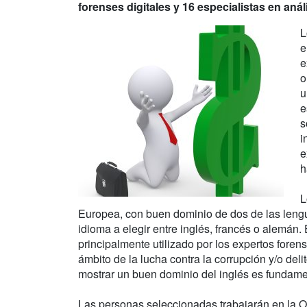
forenses digitales y 16 especialistas en anál
L
e
e
o
u
e
s
i
e
h
L
Europea, con buen dominio de dos de las lengu
idioma a elegir entre inglés, francés o alemán. 
principalmente utilizado por los expertos foren
ámbito de la lucha contra la corrupción y/o deli
mostrar un buen dominio del inglés es fundame
Las personas seleccionadas trabajarán en la O