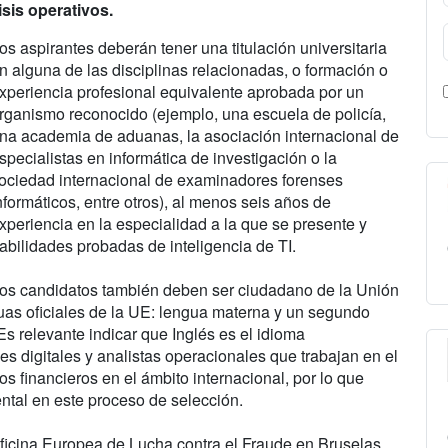
isis operativos.
os aspirantes deberán tener una titulación universitaria
n alguna de las disciplinas relacionadas, o formación o
xperiencia profesional equivalente aprobada por un
rganismo reconocido (ejemplo, una escuela de policía,
na academia de aduanas, la asociación internacional de
specialistas en informática de investigación o la
ociedad internacional de examinadores forenses
nformáticos, entre otros), al menos seis años de
xperiencia en la especialidad a la que se presente y
abilidades probadas de inteligencia de TI.
os candidatos también deben ser ciudadano de la Unión
as oficiales de la UE: lengua materna y un segundo
Es relevante indicar que Inglés es el idioma
ses digitales y analistas operacionales que trabajan en el
tos financieros en el ámbito internacional, por lo que
ntal en este proceso de selección.
ficina Europea de Lucha contra el Fraude en Bruselas,