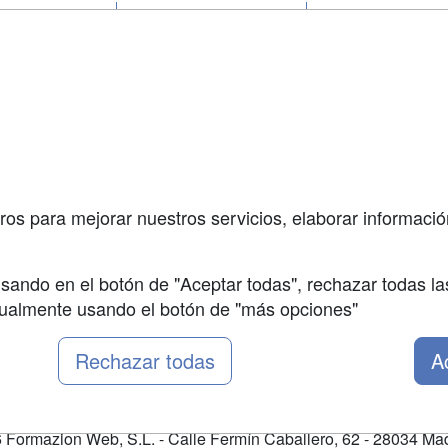
a
Cursos de
Contactar
Formación
enes somos
Confidenciali
Masters y
fas publicidad
Aviso legal
Postgrados
so Usuarios
Copyleft
Cursos FP
so Centros
Conferencias
ros para mejorar nuestros servicios, elaborar información
Carreras
Universitarias
sando en el botón de "Aceptar todas", rechazar todas la
nualmente usando el botón de "más opciones"
Rechazar todas
A
Formazion Web, S.L. - Calle Fermín Caballero, 62 - 28034 Mad