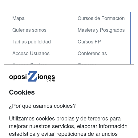
Mapa
Cursos de Formación
Quienes somos
Masters y Postgrados
Tarifas publicidad
Cursos FP
Acceso Usuarios
Conferencias
Acceso Centros
Carreras
Universitarias
SÍGUENOS EN:
Contactar
Cookies
Confidencialidad
¿Por qué usamos cookies?
Aviso legal
Utilizamos cookies propias y de terceros para
Copyleft
mejorar nuestros servicios, elaborar información
estadística y evitar repeticiones de anuncios