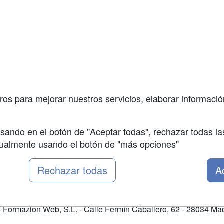
a
Cursos de
Contactar
Formación
enes somos
Confidenciali
Masters y
fas publicidad
Aviso legal
Postgrados
so Usuarios
Copyleft
Cursos FP
so Centros
Conferencias
ros para mejorar nuestros servicios, elaborar información
Carreras
Universitarias
sando en el botón de "Aceptar todas", rechazar todas la
nualmente usando el botón de "más opciones"
Rechazar todas
A
Formazion Web, S.L. - Calle Fermín Caballero, 62 - 28034 Mad