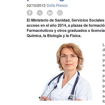
02/10/2013
Sofía Riesco
El Ministerio de Sanidad, Servicios Sociale
acceso en el año 2014, a plazas de formació
Farmacéuticos y otros graduados o licenciado
Química, la Biología y la Física.
L
d
c
p
e
e
p
b
p
s
s
f