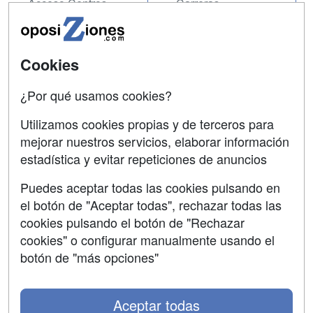
Acceso Centros
Carreras
Universitarias
SÍGUENOS EN:
Contactar
Cookies
Confidencialidad
¿Por qué usamos cookies?
Aviso legal
Utilizamos cookies propias y de terceros para
mejorar nuestros servicios, elaborar información
Copyleft
estadística y evitar repeticiones de anuncios
Puedes aceptar todas las cookies pulsando en
el botón de "Aceptar todas", rechazar todas las
Grupo formazion:
cookies pulsando el botón de "Rechazar
cookies" o configurar manualmente usando el
botón de "más opciones"
Aceptar todas